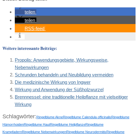
teilen
teilen
RSS-feed
Weitere interessante Beiträge:
Propolis: Anwendungsgebiete, Wirkungsweise,
Nebenwirkungen
Schrunden behandeln und Neubildung vermeiden
Die medizinische Wirkung von Ingwer
Wirkung und Anwendung der Süßholzwurzel
Brennnessel: eine traditionelle Heilpflanze mit vielseitiger
Wirkung
Schlagwörter:
Ringelblume Akne
Ringelblume Calendula officinalis
Ringelblume
Hämorrhoiden
Ringelblume Haut
Ringelblume Heilpflanze
Ringelblume
Krampfadern
Ringelblume Nebenwirkungen
Ringelblume Neurodermitis
Ringelblume