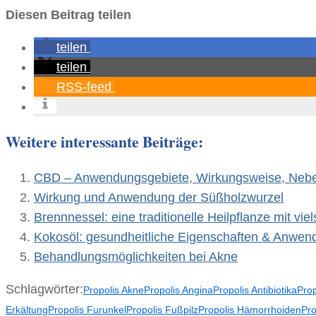
Diesen Beitrag teilen
teilen
teilen
RSS-feed
Weitere interessante Beiträge:
CBD – Anwendungsgebiete, Wirkungsweise, Neb
Wirkung und Anwendung der Süßholzwurzel
Brennnessel: eine traditionelle Heilpflanze mit vie
Kokosöl: gesundheitliche Eigenschaften & Anwen
Behandlungsmöglichkeiten bei Akne
Schlagwörter:
Propolis Akne
Propolis Angina
Propolis Antibiotika
Prop
Erkältung
Propolis Furunkel
Propolis Fußpilz
Propolis Hämorrhoiden
Pro