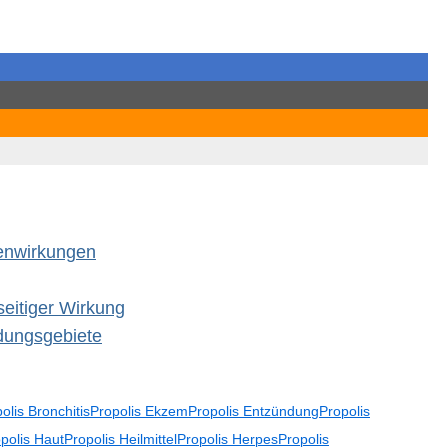
enwirkungen
lseitiger Wirkung
dungsgebiete
olis Bronchitis
Propolis Ekzem
Propolis Entzündung
Propolis
polis Haut
Propolis Heilmittel
Propolis Herpes
Propolis