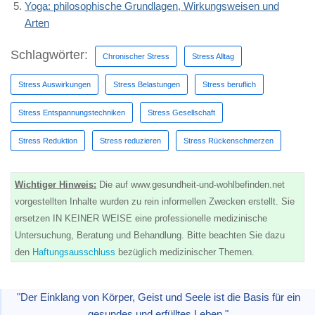
Yoga: philosophische Grundlagen, Wirkungsweisen und
Arten
Schlagwörter:
Chronischer Stress
Stress Alltag
Stress Auswirkungen
Stress Belastungen
Stress beruflich
Stress Entspannungstechniken
Stress Gesellschaft
Stress Reduktion
Stress reduzieren
Stress Rückenschmerzen
Wichtiger Hinweis:
Die auf www.gesundheit-und-wohlbefinden.net
vorgestellten Inhalte wurden zu rein informellen Zwecken erstellt. Sie
ersetzen IN KEINER WEISE eine professionelle medizinische
Untersuchung, Beratung und Behandlung. Bitte beachten Sie dazu
den
Haftungsausschluss
bezüglich medizinischer Themen.
"Der Einklang von Körper, Geist und Seele ist die Basis für ein
gesundes und erfülltes Leben."