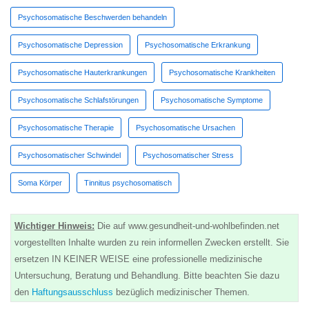
Psychosomatische Beschwerden behandeln
Psychosomatische Depression
Psychosomatische Erkrankung
Psychosomatische Hauterkrankungen
Psychosomatische Krankheiten
Psychosomatische Schlafstörungen
Psychosomatische Symptome
Psychosomatische Therapie
Psychosomatische Ursachen
Psychosomatischer Schwindel
Psychosomatischer Stress
Soma Körper
Tinnitus psychosomatisch
Wichtiger Hinweis:
Die auf www.gesundheit-und-wohlbefinden.net
vorgestellten Inhalte wurden zu rein informellen Zwecken erstellt. Sie
ersetzen IN KEINER WEISE eine professionelle medizinische
Untersuchung, Beratung und Behandlung. Bitte beachten Sie dazu
den
Haftungsausschluss
bezüglich medizinischer Themen.