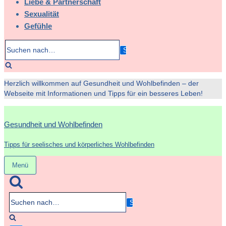
Liebe & Partnerschaft
Sexualität
Gefühle
Suchen
nach…
Herzlich willkommen auf Gesundheit und Wohlbefinden – der
Webseite mit Informationen und Tipps für ein besseres Leben!
Gesundheit und Wohlbefinden
Tipps für seelisches und körperliches Wohlbefinden
Menü
Navigation
umschalten
Suchen
nach…