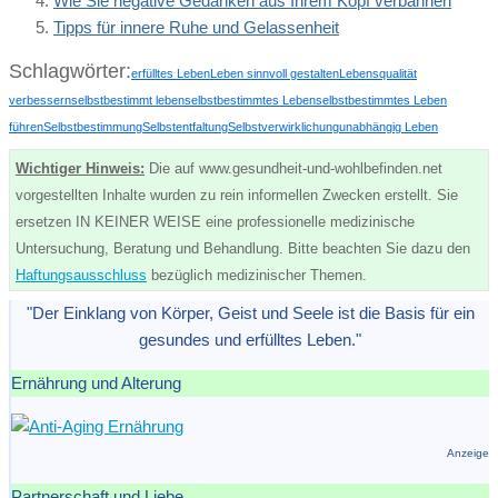
Wie Sie negative Gedanken aus Ihrem Kopf verbannen
Tipps für innere Ruhe und Gelassenheit
Schlagwörter:
erfülltes Leben
Leben sinnvoll gestalten
Lebensqualität
verbessern
selbstbestimmt leben
selbstbestimmtes Leben
selbstbestimmtes Leben
führen
Selbstbestimmung
Selbstentfaltung
Selbstverwirklichung
unabhängig Leben
Wichtiger Hinweis:
Die auf www.gesundheit-und-wohlbefinden.net
vorgestellten Inhalte wurden zu rein informellen Zwecken erstellt. Sie
ersetzen IN KEINER WEISE eine professionelle medizinische
Untersuchung, Beratung und Behandlung. Bitte beachten Sie dazu den
Haftungsausschluss
bezüglich medizinischer Themen.
"Der Einklang von Körper, Geist und Seele ist die Basis für ein
gesundes und erfülltes Leben."
Ernährung und Alterung
Anzeige
Partnerschaft und Liebe