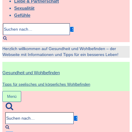
Liebe & Partnerschaft
Sexualität
Gefühle
Suchen
nach…
Herzlich willkommen auf Gesundheit und Wohlbefinden – der
Webseite mit Informationen und Tipps für ein besseres Leben!
Gesundheit und Wohlbefinden
Tipps für seelisches und körperliches Wohlbefinden
Menü
Navigation
umschalten
Suchen
nach…