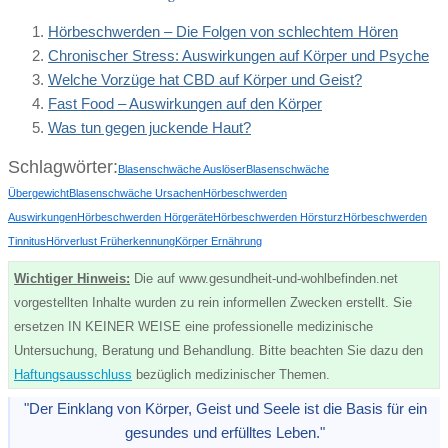
Hörbeschwerden – Die Folgen von schlechtem Hören
Chronischer Stress: Auswirkungen auf Körper und Psyche
Welche Vorzüge hat CBD auf Körper und Geist?
Fast Food – Auswirkungen auf den Körper
Was tun gegen juckende Haut?
Schlagwörter:
Blasenschwäche Auslöser
Blasenschwäche
Übergewicht
Blasenschwäche Ursachen
Hörbeschwerden
Auswirkungen
Hörbeschwerden Hörgeräte
Hörbeschwerden Hörsturz
Hörbeschwerden
Tinnitus
Hörverlust Früherkennung
Körper Ernährung
Wichtiger Hinweis:
Die auf www.gesundheit-und-wohlbefinden.net
vorgestellten Inhalte wurden zu rein informellen Zwecken erstellt. Sie
ersetzen IN KEINER WEISE eine professionelle medizinische
Untersuchung, Beratung und Behandlung. Bitte beachten Sie dazu den
Haftungsausschluss
bezüglich medizinischer Themen.
"Der Einklang von Körper, Geist und Seele ist die Basis für ein
gesundes und erfülltes Leben."