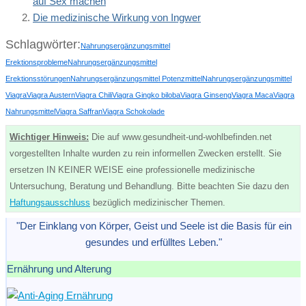
auf Sex machen
Die medizinische Wirkung von Ingwer
Schlagwörter:
Nahrungsergänzungsmittel
Erektionsprobleme
Nahrungsergänzungsmittel
Erektionsstörungen
Nahrungsergänzungsmittel Potenzmittel
Nahrungsergänzungsmittel
Viagra
Viagra Austern
Viagra Chili
Viagra Gingko biloba
Viagra Ginseng
Viagra Maca
Viagra
Nahrungsmittel
Viagra Saffran
Viagra Schokolade
Wichtiger Hinweis:
Die auf www.gesundheit-und-wohlbefinden.net
vorgestellten Inhalte wurden zu rein informellen Zwecken erstellt. Sie
ersetzen IN KEINER WEISE eine professionelle medizinische
Untersuchung, Beratung und Behandlung. Bitte beachten Sie dazu den
Haftungsausschluss
bezüglich medizinischer Themen.
"Der Einklang von Körper, Geist und Seele ist die Basis für ein
gesundes und erfülltes Leben."
Ernährung und Alterung