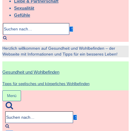
Liebe & Partnerschaft
Sexualität
Gefühle
Suchen
nach…
Herzlich willkommen auf Gesundheit und Wohlbefinden – der
Webseite mit Informationen und Tipps für ein besseres Leben!
Gesundheit und Wohlbefinden
Tipps für seelisches und körperliches Wohlbefinden
Menü
Navigation
umschalten
Suchen
nach…