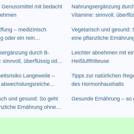
e: Genussmittel mit bedacht
Nahrungsergänzung durch
 nehmen
Vitamine: sinnvoll, überflü
gar riskant?
affung – medizinisch
Vegetarisch und gesund: 
g oder ein rein
eine pflanzliche Ernährun
her Eingriff?
Mangelerscheinungen
sergänzung durch B-
Leichter abnehmen mit ei
 sinnvoll, überflüssig oder
Heißluftfritteuse
nt?
itsrisiko Langeweile –
Tipps zur natürlichen Reg
r abwechslungsreiche
des Hormonhaushalts
e-Balance
sch und gesund: So geht
Gesunde Ernährung – so 
anzliche Ernährung ohne
rscheinungen