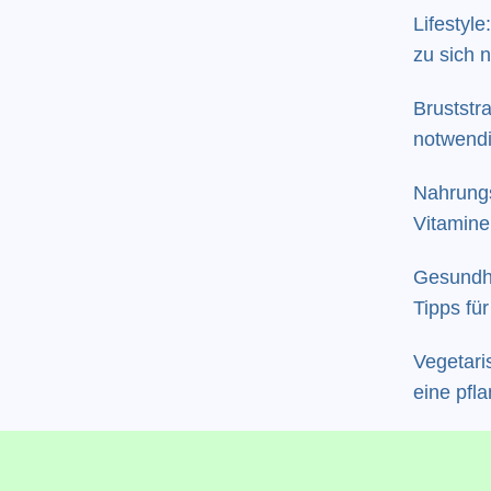
Lifestyl
zu sich
Bruststr
notwendi
ästhetisc
Nahrung
Vitamine:
gar riska
Gesundhe
Tipps fü
Work-Lif
Vegetari
eine pfl
Mangele