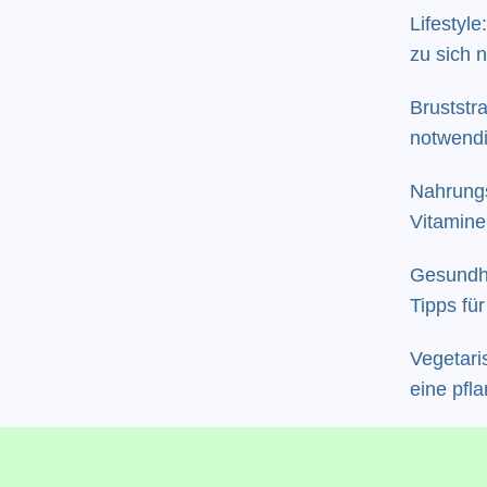
Lifestyl
zu sich
Bruststr
notwendi
ästhetisc
Nahrung
Vitamine:
gar riska
Gesundhe
Tipps fü
Work-Lif
Vegetari
eine pfl
Mangele