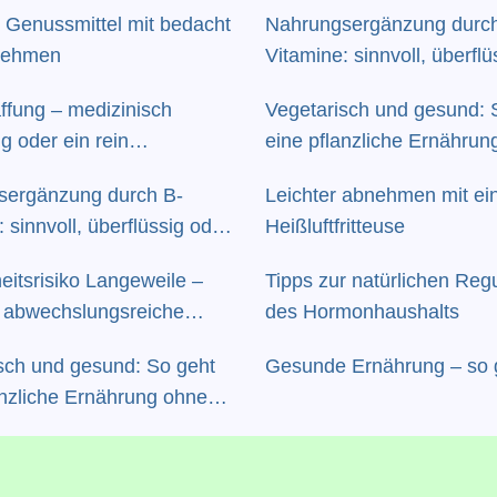
e: Genussmittel mit bedacht
Nahrungsergänzung durch
 nehmen
Vitamine: sinnvoll, überflü
gar riskant?
affung – medizinisch
Vegetarisch und gesund: 
g oder ein rein
eine pflanzliche Ernährun
her Eingriff?
Mangelerscheinungen
sergänzung durch B-
Leichter abnehmen mit ei
 sinnvoll, überflüssig oder
Heißluftfritteuse
nt?
itsrisiko Langeweile –
Tipps zur natürlichen Reg
r abwechslungsreiche
des Hormonhaushalts
e-Balance
sch und gesund: So geht
Gesunde Ernährung – so 
anzliche Ernährung ohne
rscheinungen