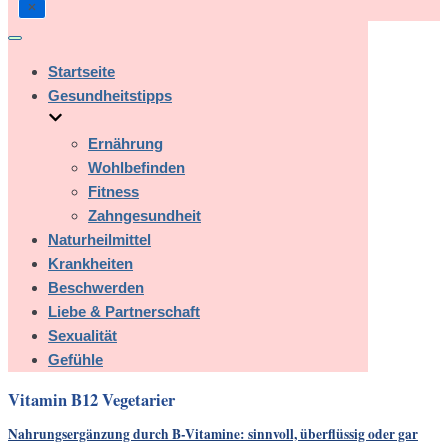
Navigation
umschalten
Startseite
Gesundheitstipps
Ernährung
Wohlbefinden
Fitness
Zahngesundheit
Naturheilmittel
Krankheiten
Beschwerden
Liebe & Partnerschaft
Sexualität
Gefühle
Vitamin B12 Vegetarier
Nahrungsergänzung durch B-Vitamine: sinnvoll, überflüssig oder gar