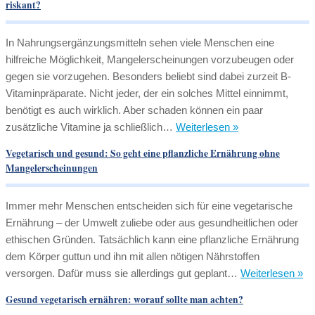
riskant?
In Nahrungsergänzungsmitteln sehen viele Menschen eine
hilfreiche Möglichkeit, Mangelerscheinungen vorzubeugen oder
gegen sie vorzugehen. Besonders beliebt sind dabei zurzeit B-
Vitaminpräparate. Nicht jeder, der ein solches Mittel einnimmt,
benötigt es auch wirklich. Aber schaden können ein paar
Nahrungsergänz
zusätzliche Vitamine ja schließlich…
Weiterlesen »
durch
Vegetarisch und gesund: So geht eine pflanzliche Ernährung ohne
B-
Mangelerscheinungen
Vitamine:
sinnvoll,
Immer mehr Menschen entscheiden sich für eine vegetarische
überflüssig
Ernährung – der Umwelt zuliebe oder aus gesundheitlichen oder
oder
ethischen Gründen. Tatsächlich kann eine pflanzliche Ernährung
gar
dem Körper guttun und ihn mit allen nötigen Nährstoffen
riskant?
Ve
versorgen. Dafür muss sie allerdings gut geplant…
Weiterlesen »
un
Gesund vegetarisch ernähren: worauf sollte man achten?
ge