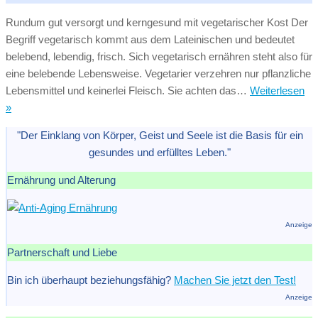
So
Rundum gut versorgt und kerngesund mit vegetarischer Kost Der
ge
Begriff vegetarisch kommt aus dem Lateinischen und bedeutet
ei
belebend, lebendig, frisch. Sich vegetarisch ernähren steht also für
pf
eine belebende Lebensweise. Vegetarier verzehren nur pflanzliche
Er
Lebensmittel und keinerlei Fleisch. Sie achten das…
Weiterlesen
oh
Gesund
»
Ma
vegetarisch
"Der Einklang von Körper, Geist und Seele ist die Basis für ein
ernähren:
gesundes und erfülltes Leben."
worauf
sollte
Ernährung und Alterung
man
achten?
Anzeige
Partnerschaft und Liebe
Bin ich überhaupt beziehungsfähig?
Machen Sie jetzt den Test!
Anzeige