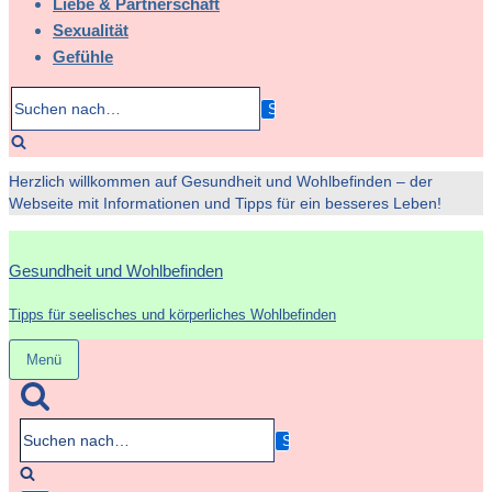
Liebe & Partnerschaft
Sexualität
Gefühle
Suchen
nach…
Herzlich willkommen auf Gesundheit und Wohlbefinden – der
Webseite mit Informationen und Tipps für ein besseres Leben!
Gesundheit und Wohlbefinden
Tipps für seelisches und körperliches Wohlbefinden
Menü
Navigation
umschalten
Suchen
nach…