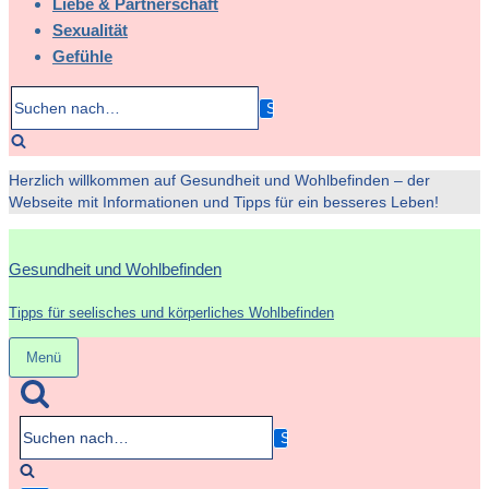
Liebe & Partnerschaft
Sexualität
Gefühle
Suchen
nach…
Herzlich willkommen auf Gesundheit und Wohlbefinden – der
Webseite mit Informationen und Tipps für ein besseres Leben!
Gesundheit und Wohlbefinden
Tipps für seelisches und körperliches Wohlbefinden
Menü
Navigation
umschalten
Suchen
nach…