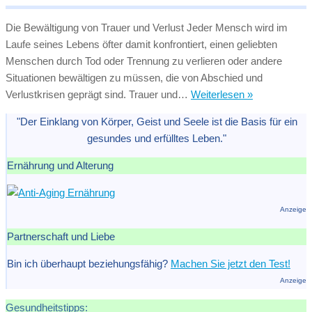
Die Bewältigung von Trauer und Verlust Jeder Mensch wird im
Laufe seines Lebens öfter damit konfrontiert, einen geliebten
Menschen durch Tod oder Trennung zu verlieren oder andere
Situationen bewältigen zu müssen, die von Abschied und
Trauer
Verlustkrisen geprägt sind. Trauer und…
Weiterlesen »
und
"Der Einklang von Körper, Geist und Seele ist die Basis für ein
Verlust:
gesundes und erfülltes Leben."
Wie
mit
Ernährung und Alterung
dem
Verlustschm
umgehen?
Anzeige
Partnerschaft und Liebe
Bin ich überhaupt beziehungsfähig?
Machen Sie jetzt den Test!
Anzeige
Gesundheitstipps: