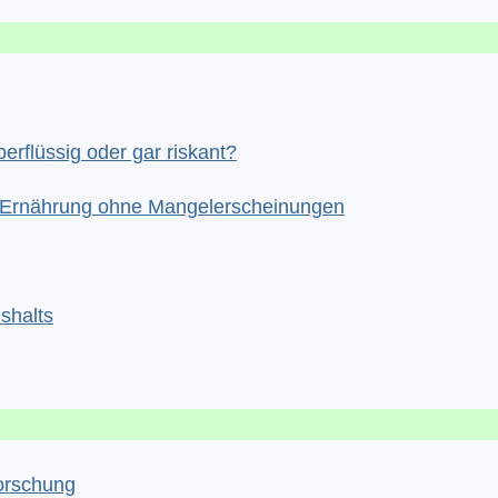
erflüssig oder gar riskant?
he Ernährung ohne Mangelerscheinungen
shalts
orschung