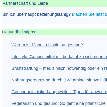
Partnerschaft und Liebe
Bin ich überhaupt beziehungsfähig?
Machen Sie jetzt d
Gesundheitstipps:
Warum ist Manuka Honig so gesund?
Lifestyle: Genussmittel mit bedacht zu sich nehm
Bruststraffung – medizinisch notwendig oder ein re
Nahrungsergänzung durch B-Vitamine: sinnvoll, üb
Gesundheitsrisiko Langeweile – Tipps für abwech
Vegetarisch und gesund: So geht eine pflanzlic