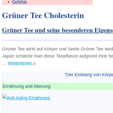
Gefühle
Grüner Tee Cholesterin
Grüner Tee und seine besonderen Eigens
Grüner Tee wirkt auf Körper und Seele Grüner Tee wir
Japan schätzte man diese Teepflanze aufgrund ihrer b
Grüner
…
Weiterlesen »
Tee
"Der Einklang von Körper
und
seine
Ernährung und Alterung
besonderen
Eigenschaften