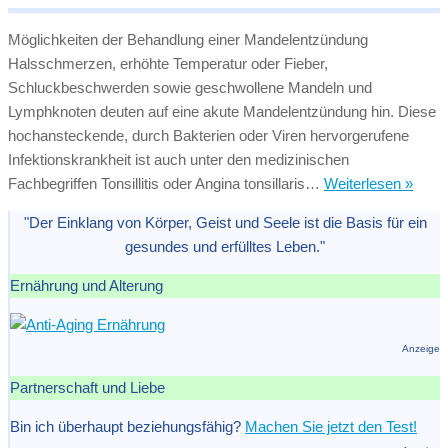
Möglichkeiten der Behandlung einer Mandelentzündung
Halsschmerzen, erhöhte Temperatur oder Fieber,
Schluckbeschwerden sowie geschwollene Mandeln und
Lymphknoten deuten auf eine akute Mandelentzündung hin. Diese
hochansteckende, durch Bakterien oder Viren hervorgerufene
Infektionskrankheit ist auch unter den medizinischen
Mand
Fachbegriffen Tonsillitis oder Angina tonsillaris…
Weiterlesen »
Was
"Der Einklang von Körper, Geist und Seele ist die Basis für ein
tun
gesundes und erfülltes Leben."
bei
gesc
Ernährung und Alterung
Mand
Anzeige
Partnerschaft und Liebe
Bin ich überhaupt beziehungsfähig?
Machen Sie jetzt den Test!