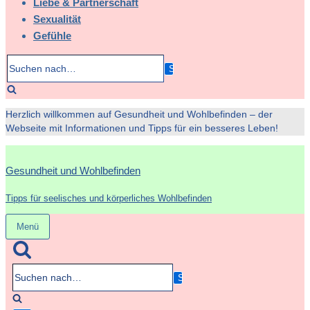
Liebe & Partnerschaft
Sexualität
Gefühle
Suchen
nach…
Herzlich willkommen auf Gesundheit und Wohlbefinden – der
Webseite mit Informationen und Tipps für ein besseres Leben!
Gesundheit und Wohlbefinden
Tipps für seelisches und körperliches Wohlbefinden
Menü
Navigation
umschalten
Suchen
nach…