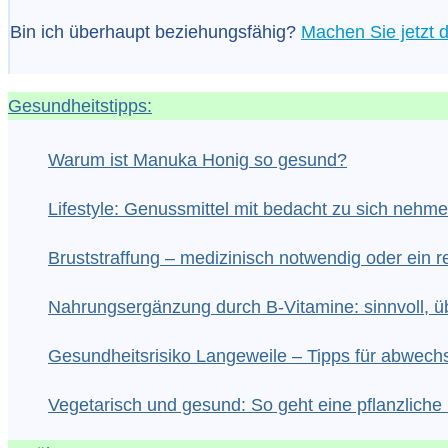
Bin ich überhaupt beziehungsfähig?
Machen Sie jetzt d
Gesundheitstipps:
Warum ist Manuka Honig so gesund?
Lifestyle: Genussmittel mit bedacht zu sich nehm
Bruststraffung – medizinisch notwendig oder ein re
Nahrungsergänzung durch B-Vitamine: sinnvoll, üb
Gesundheitsrisiko Langeweile – Tipps für abwech
Vegetarisch und gesund: So geht eine pflanzlic