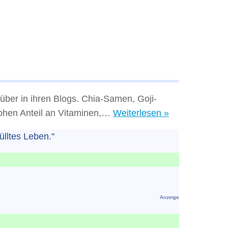
über in ihren Blogs. Chia-Samen, Goji-
Wie
hohen Anteil an Vitaminen,…
Weiterlesen »
super
ülltes Leben."
ist
Superfood
wirklich?
Anzeige