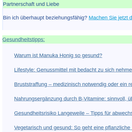
Partnerschaft und Liebe
Bin ich überhaupt beziehungsfähig?
Machen Sie jetzt d
Gesundheitstipps:
Warum ist Manuka Honig so gesund?
Lifestyle: Genussmittel mit bedacht zu sich nehm
Bruststraffung – medizinisch notwendig oder ein re
Nahrungsergänzung durch B-Vitamine: sinnvoll, üb
Gesundheitsrisiko Langeweile – Tipps für abwech
Vegetarisch und gesund: So geht eine pflanzlic