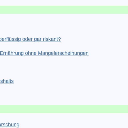
erflüssig oder gar riskant?
he Ernährung ohne Mangelerscheinungen
shalts
orschung